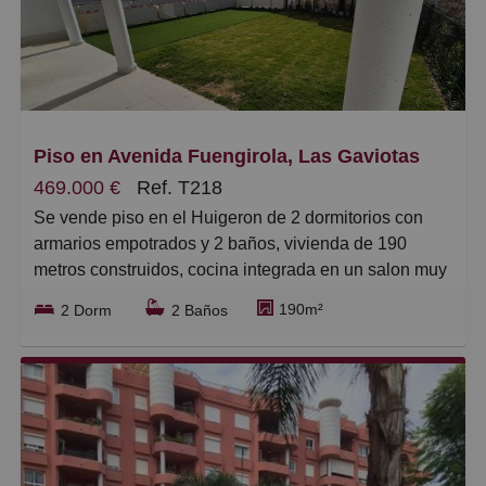
construcción presenta acabados funcionales y
actuales, pensados para una vida sin complicaciones.
En cuanto a la eficiencia y el mantenimiento, se trata
de una opción lista para entrar a vivir, sin necesidad
de inversiones inmediatas.
La ubicación en Fuengirola, a pocos minutos de
Piso en Avenida Fuengirola, Las Gaviotas
servicios, comercios y conexiones de transporte,
469.000 €
Ref. T218
facilita el día a día y el acceso a la playa.
Se vende piso en el Huigeron de 2 dormitorios con
armarios empotrados y 2 baños, vivienda de 190
metros construidos, cocina integrada en un salon muy
amplio, equipada con electrodomesticos de alta
190m²
2 Dorm
2 Baños
calidad. sistema de aerotermia para aire
acondicionado frio-calor en todas las estancias,
terraza de 19 metros y jardin privado de 98 m para
disfrutarlo, cuenta con piscina comunitaria, 2 plazas
de garajes y trastero, poca distancia del tren de
carvajal y la playa, recinto cerrado con seguridad.