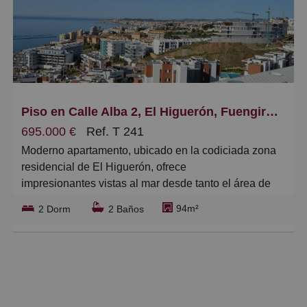
Piso en Calle Alba 2, El Higuerón, Fuengirola
695.000 €
Ref. T 241
Moderno apartamento, ubicado en la codiciada zona
residencial de El Higuerón, ofrece
impresionantes vistas al mar desde tanto el área de
estar como el dormitorio principal.
94m²
2 Dorm
2 Baños
Idealmente situado a poca distancia a pie de la playa,
la estación de tren, un hotel de 5
estrellas cercano y diversas comodidades, la
propiedad disfruta de una ubicación
privilegiada. El salón y comedor de concepto abierto
cuenta con una cocina totalmente