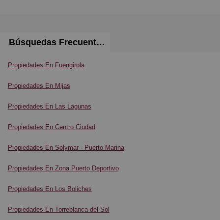
equipada con electrodomésticos BOSCH y se abre a
una amplia terraza. El dormitorio
principal dispone de un baño en suite y
espectaculares vistas al mar. También hay un
Búsquedas Frecuentes
segundo dormitorio, un baño adicional y un lavadero
independiente para mayor comodidad.
Propiedades En Fuengirola
El apartamento incluye dos plazas de aparcamiento
Propiedades En Mijas
subterráneo y un trastero. Los
residentes pueden disfrutar de instalaciones comunes,
Propiedades En Las Lagunas
que incluyen dos piscinas.
Propiedades En Centro Ciudad
Propiedades En Solymar - Puerto Marina
Propiedades En Zona Puerto Deportivo
Propiedades En Los Boliches
Propiedades En Torreblanca del Sol