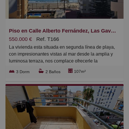
Grandes
Piso en Calle Alberto Fernández, Las Gaviotas
550.000 €
Ref. T166
La vivienda esta situada en segunda línea de playa,
con impresionantes vistas al mar desde la amplia y
luminosa terraza, nos complace ofrecerle la
oportunidad de adquirir esta propiedad.
107m²
3 Dorm
2 Baños
El apartamento se encuentra totalmente reformado
Su ubicación le permite tener fácil acceso a todas sus
necesidades, como chiringuitos, transporte público y
supermercados etc.. .
El apartamento es espacioso y esta bien distribuido,
con 3 dormitorios dobles y 2 baños, una amplia cocina