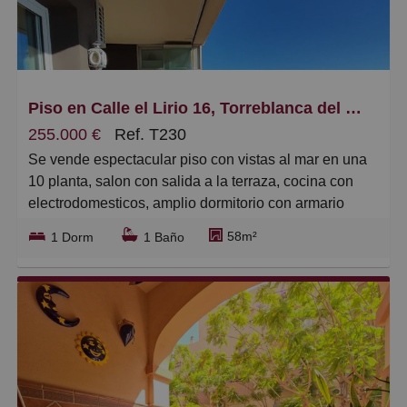
Piso en Calle el Lirio 16, Torreblanca del Sol, Fuengirola
255.000 €
Ref. T230
Se vende espectacular piso con vistas al mar en una
10 planta, salon con salida a la terraza, cocina con
electrodomesticos, amplio dormitorio con armario
empotrado y baño independiente. Terraza de 14
58m²
1 Dorm
1 Baño
metros orientada al suroeste, parking comunitario
Comunidad: 52€ incluido el agua
IBI: 194€
Basura77€.