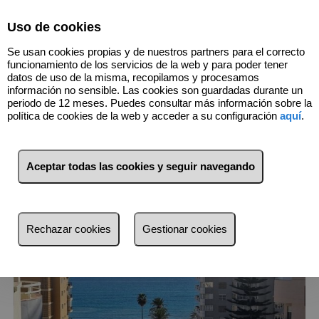
Select Language
▼
Uso de cookies
659499404
Se usan cookies propias y de nuestros partners para el correcto
funcionamiento de los servicios de la web y para poder tener
datos de uso de la misma, recopilamos y procesamos
información no sensible. Las cookies son guardadas durante un
10
Inmuebles
Fuengirola (Málaga)
periodo de 12 meses. Puedes consultar más información sobre la
política de cookies de la web y acceder a su configuración
aquí
.
Lista
Mapa
Filtros
Aceptar todas las cookies y seguir navegando
más reciente
más reciente
Rechazar cookies
Gestionar cookies
Menos reciente
Baratos
Caros
Pequeños