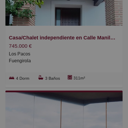
Casa/Chalet independiente en Calle Manilva, Los Pacos
745.000 €
Los Pacos
Fuengirola
Ubicada en la zona de Los Pacos, Fuengirola, esta
311m²
4 Dorm
3 Baños
vivienda independiente ofrece un conjunto cómodo y
funcional para familias que buscan espacio y
privacidad. Distribuida en 190 m2 construidos, la casa
se apoya en un diseño práctico que facilita la vida
diaria, con zonas de uso común amplias y estancias
definidas. Cuenta con una terraza de 50 m2, perfecta
para disfrutar de días soleados y cenas al aire libre sin