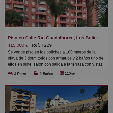
Piso en Calle Río Guadalhorce, Los Boliches
415.000 €
Ref. T229
Se vende piso en los boliches a 100 metros de la
playa de 3 dormitorios con armarios y 2 baños uno de
ellos en suite, salon con salida a la terraza con vistas
despejadas, aire acondicionado, patio amplio, plaza
110m²
3 Dorm
2 Baños
de garaje, la comunidad cuenta con jardines y piscina
comunitaria y ademas pista de paddel, mas no se
puede pedir, tenemos llaves.