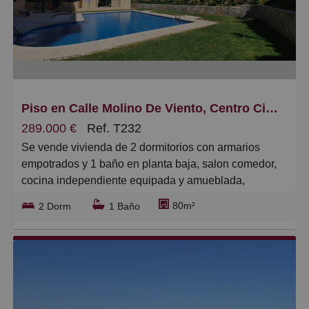
Piso en Calle Molino De Viento, Centro Ciudad
289.000 €
Ref. T232
Se vende vivienda de 2 dormitorios con armarios
empotrados y 1 baño en planta baja, salon comedor,
cocina independiente equipada y amueblada,
lavadero, terraza, cuenta con garage y trastero, muy
80m²
2 Dorm
1 Baño
buenas zonas comunes con jardin y piscina
comunitaria, a 10 minutos del centro y con todas
amenidades alrededor.