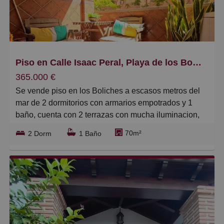
Piso en Calle Isaac Peral, Playa de los Boliches
365.000 €
Se vende piso en los Boliches a escasos metros del
mar de 2 dormitorios con armarios empotrados y 1
baño, cuenta con 2 terrazas con mucha iluminacion,
salon amplio y cocina reformada con buen gusto,
70m²
2 Dorm
1 Baño
lavadero, aire acondicionado, zona tranquila, la
urbanizacion muy tranquila y todas amenidades
alrededor
Comunidad: 83€
IBI: 320€.