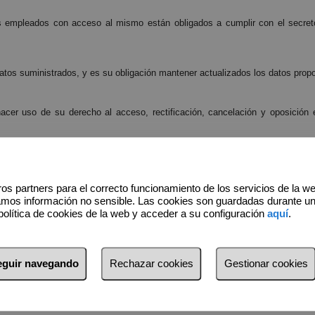
s empleados con acceso al mismo están obligados a cumplir con el secreto
datos suministrados, y es su obligación mantener actualizados los datos pro
cer uso de su derecho al acceso, rectificación, cancelación y oposición e
so su representante legal, deberá ponerse en contacto con la empresa bien po
 o bien a través de correo electrónico.
os partners para el correcto funcionamiento de los servicios de la w
amos información no sensible. Las cookies son guardadas durante u
ítica de protección de datos, según los criterios establecidos por la propi
política de cookies de la web y acceder a su configuración
aquí
.
 Española de Protección de Datos. En cualquier caso, la empresa difundirá 
seguir navegando
Rechazar cookies
Gestionar cookies
se en contacto con nosotros enviando un correo ordinario en la dirección soci