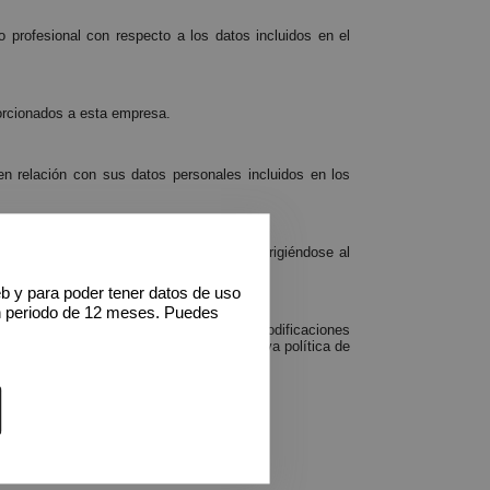
 profesional con respecto a los datos incluidos en el
porcionados a esta empresa.
n relación con sus datos personales incluidos en los
r correo ordinario al domicilio social, dirigiéndose al
eb y para poder tener datos de uso
n periodo de 12 meses. Puedes
a organización, o para adaptarlas a las modificaciones
de la manera que crea conveniente su nueva política de
al o por correo electrónico.