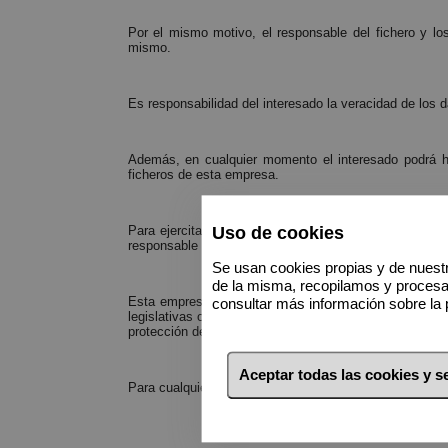
Por el mismo motivo, el responsable del fichero y lo
mismo.
Es responsabilidad del interesado la veracidad de los 
Además, en cualquier momento el interesado podrá ha
ficheros de esta empresa.
Para ejercitar este derecho, el interesado, o en su ca
Uso de cookies
responsable del fichero, e incluyendo fotocopia del DNI,
Se usan cookies propias y de nuestr
de la misma, recopilamos y proces
Esta empresa se reserva el derecho a modificar su pol
consultar más información sobre la 
legislativas o decisiones que vaya tomando la Agencia
protección de datos.
Aceptar todas las cookies y 
Para cualquier duda, aclaración o consulta, puede poner